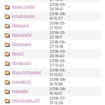
2018-09-
kexec-tools/
-
26 18:41
2018-08-
kmod-kvdo/
-
16 15:37
2018-05-
libepoxy/
-
21 16:51
2018-05-
libguestfs/
-
25 18:11
2018-06-
libreswan/
-
27 15:18
2018-09-
libvirt/
-
26 18:40
2018-06-
libwacom/
-
27 15:43
2018-06-
linux-firmware/
-
13 15:52
2018-08-
logwatch/
-
16 15:58
2018-08-
mariadb/
-
16 16:01
2018-07-
microcode_ctl/
-
31 12:26