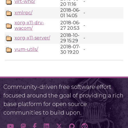
virt-who/
-
20 11:16
2018-06-
xmlrpc/
-
01 14:05
xorg-x11-drv-
2018-06-
-
wacom/
27 20:53
2018-10-
xorg-x11-server/
-
29 15:29
2018-07-
yum-utils/
-
30 19:20
Community-driven free software effort
focused around the goal of providing a rich
base platform for open source
communities to build upon.