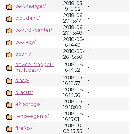
2018-05-
certmonger/
-
19 15:02
2018-06-
cloud-init/
-
27 13:44
2018-06-
control-center/
-
27 13:48
2018-08-
coolkey/
-
16 14:49
2018-09-
dconf/
-
26 18:30
device-mapper-
2018-08-
-
multipath/
16 14:52
2018-05-
dhcp/
-
16 12:57
2018-08-
dracut/
-
16 14:56
2018-05-
e2fsprogs/
-
19 18:09
2018-08-
fence-agents/
-
16 15:01
2018-10-
firefox/
-
08 15:36