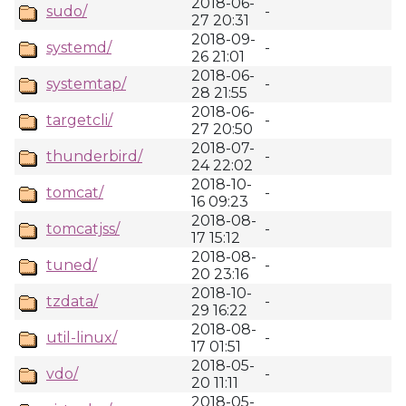
2018-06-
sudo/
-
27 20:31
2018-09-
systemd/
-
26 21:01
2018-06-
systemtap/
-
28 21:55
2018-06-
targetcli/
-
27 20:50
2018-07-
thunderbird/
-
24 22:02
2018-10-
tomcat/
-
16 09:23
2018-08-
tomcatjss/
-
17 15:12
2018-08-
tuned/
-
20 23:16
2018-10-
tzdata/
-
29 16:22
2018-08-
util-linux/
-
17 01:51
2018-05-
vdo/
-
20 11:11
2018-05-