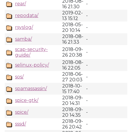
2018-08-
rear/
-
16 21:30
2019-02-
repodata/
-
13 15:12
2018-05-
rsyslog/
-
20 10:14
2018-08-
samba/
-
16 21:33
scap-security-
2018-09-
-
guide/
26 20:38
2018-08-
selinux-policy/
-
16 22:05
2018-06-
sos/
-
27 20:03
2018-10-
spamassassin/
-
15 17:40
2018-09-
spice-gtk/
-
20 14:31
2018-09-
spice/
-
20 14:35
2018-09-
sssd/
-
26 20:42