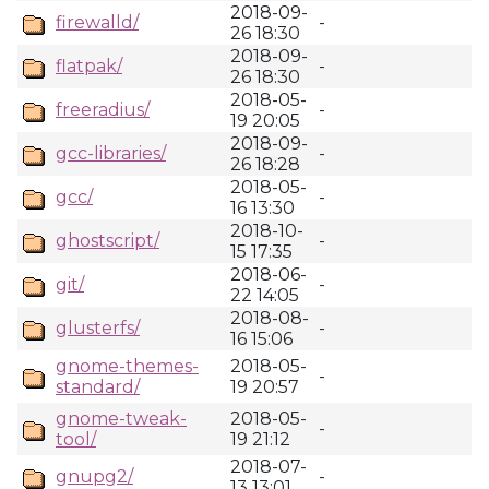
2018-09-
firewalld/
-
26 18:30
2018-09-
flatpak/
-
26 18:30
2018-05-
freeradius/
-
19 20:05
2018-09-
gcc-libraries/
-
26 18:28
2018-05-
gcc/
-
16 13:30
2018-10-
ghostscript/
-
15 17:35
2018-06-
git/
-
22 14:05
2018-08-
glusterfs/
-
16 15:06
gnome-themes-
2018-05-
-
standard/
19 20:57
gnome-tweak-
2018-05-
-
tool/
19 21:12
2018-07-
gnupg2/
-
13 13:01