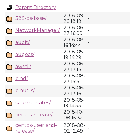
Parent Directory
-
2018-09-
389-ds-base/
-
26 18:19
2018-06-
NetworkManager/
-
27 16:09
2018-08-
audit/
-
16 14:44
2018-05-
augeas/
-
19 14:29
2018-06-
awscli/
-
27 13:13
2018-08-
bind/
-
27 15:31
2018-06-
binutils/
-
27 13:16
2018-05-
ca-certificates/
-
19 14:53
2018-10-
centos-release/
-
08 15:32
centos-userland-
2018-08-
-
release/
02 12:49