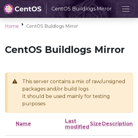
CentOS Buildlogs Mirror
Home
CentOS Buildlogs Mirror
CentOS Buildlogs Mirror
This server contains a mix of raw/unsigned
packages and/or build logs
It should be used mainly for testing
purposes
Last
Name
Size
Description
modified