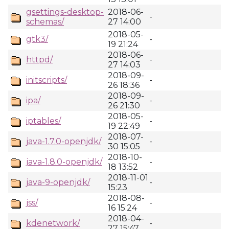
gsettings-desktop-
2018-06-
-
schemas/
27 14:00
2018-05-
gtk3/
-
19 21:24
2018-06-
httpd/
-
27 14:03
2018-09-
initscripts/
-
26 18:36
2018-09-
ipa/
-
26 21:30
2018-05-
iptables/
-
19 22:49
2018-07-
java-1.7.0-openjdk/
-
30 15:05
2018-10-
java-1.8.0-openjdk/
-
18 13:52
2018-11-01
java-9-openjdk/
-
15:23
2018-08-
jss/
-
16 15:24
2018-04-
kdenetwork/
-
27 15:47