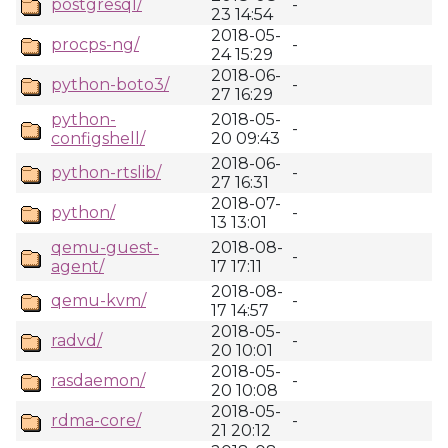
postgresql/
-
23 14:54
2018-05-
procps-ng/
-
24 15:29
2018-06-
python-boto3/
-
27 16:29
python-
2018-05-
-
configshell/
20 09:43
2018-06-
python-rtslib/
-
27 16:31
2018-07-
python/
-
13 13:01
qemu-guest-
2018-08-
-
agent/
17 17:11
2018-08-
qemu-kvm/
-
17 14:57
2018-05-
radvd/
-
20 10:01
2018-05-
rasdaemon/
-
20 10:08
2018-05-
rdma-core/
-
21 20:12