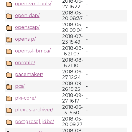
2018-06-
open-vm-tools/
-
27 16:22
2018-05-
openldap/
-
20 08:37
2018-05-
openscap/
-
20 09:04
2018-07-
openslp/
-
23 15:49
2018-08-
openssl-ibmca/
-
16 21:07
2018-08-
oprofile/
-
16 21:10
2018-06-
pacemaker/
-
27 12:24
2018-09-
pcs/
-
26 19:25
2018-09-
pki-core/
-
27 16:17
2018-06-
plexus-archiver/
-
13 15:50
2018-05-
postgresql-jdbc/
-
20 09:27
2018-08-