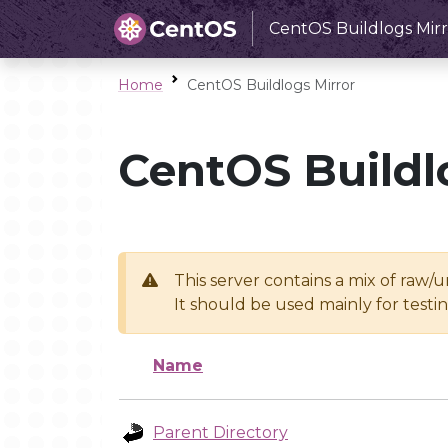
CentOS Buildlogs Mirr
Home
CentOS Buildlogs Mirror
CentOS Buildl
This server contains a mix of raw/
It should be used mainly for test
Name
Parent Directory