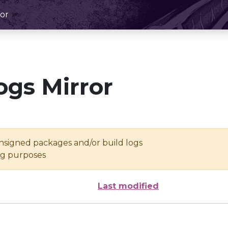
or
ogs Mirror
unsigned packages and/or build logs
ing purposes
Last modified