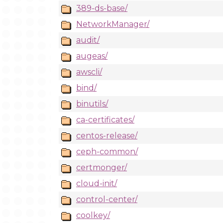
389-ds-base/
NetworkManager/
audit/
augeas/
awscli/
bind/
binutils/
ca-certificates/
centos-release/
ceph-common/
certmonger/
cloud-init/
control-center/
coolkey/