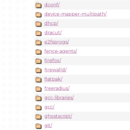
dconf/
device-mapper-multipath/
dhcp/
dracut/
e2fsprogs/
fence-agents/
firefox/
firewalld/
flatpak/
freeradius/
gcc-libraries/
gcc/
ghostscript/
git/