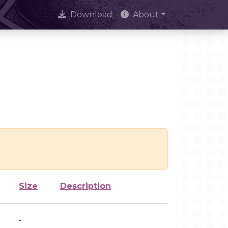
Download
About
Size
Description
-