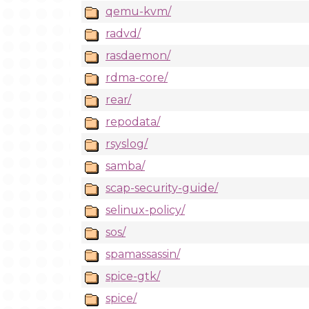
qemu-kvm/
radvd/
rasdaemon/
rdma-core/
rear/
repodata/
rsyslog/
samba/
scap-security-guide/
selinux-policy/
sos/
spamassassin/
spice-gtk/
spice/