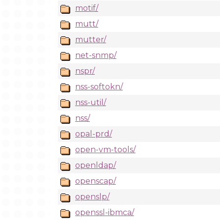
motif/
mutt/
mutter/
net-snmp/
nspr/
nss-softokn/
nss-util/
nss/
opal-prd/
open-vm-tools/
openldap/
openscap/
openslp/
openssl-ibmca/