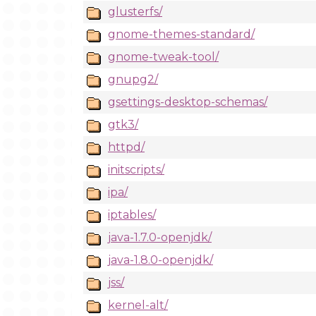
glusterfs/
gnome-themes-standard/
gnome-tweak-tool/
gnupg2/
gsettings-desktop-schemas/
gtk3/
httpd/
initscripts/
ipa/
iptables/
java-1.7.0-openjdk/
java-1.8.0-openjdk/
jss/
kernel-alt/