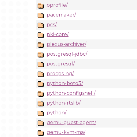
oprofile/
pacemaker/
pcs/
pki-core/
plexus-archiver/
postgresql-jdbc/
postgresql/
procps-ng/
python-boto3/
python-configshell/
python-rtslib/
python/
qemu-guest-agent/
qemu-kvm-ma/