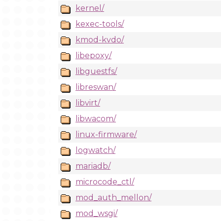
kernel/
kexec-tools/
kmod-kvdo/
libepoxy/
libguestfs/
libreswan/
libvirt/
libwacom/
linux-firmware/
logwatch/
mariadb/
microcode_ctl/
mod_auth_mellon/
mod_wsgi/