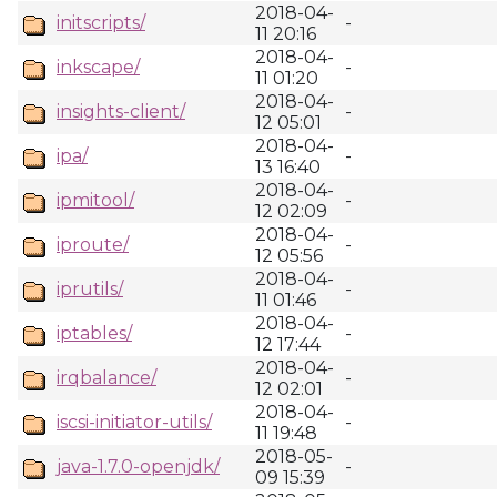
2018-04-
initscripts/
-
11 20:16
2018-04-
inkscape/
-
11 01:20
2018-04-
insights-client/
-
12 05:01
2018-04-
ipa/
-
13 16:40
2018-04-
ipmitool/
-
12 02:09
2018-04-
iproute/
-
12 05:56
2018-04-
iprutils/
-
11 01:46
2018-04-
iptables/
-
12 17:44
2018-04-
irqbalance/
-
12 02:01
2018-04-
iscsi-initiator-utils/
-
11 19:48
2018-05-
java-1.7.0-openjdk/
-
09 15:39