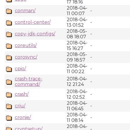
17 18:16
2018-04-
conman/
-
11 00:07
2018-04-
control-center/
-
13 01:52
2018-05-
copy-jdk-configs/
-
08 18:07
2018-04-
coreutils/
-
15 16:27
2018-05-
corosync/
-
09 18:57
2018-04-
cpio/
-
11 00:22
crash-trace-
2018-04-
-
command/
12 21:24
2018-04-
crash/
-
12 02:52
2018-04-
criu/
-
11 06:45
2018-04-
cronie/
-
11 08:14
2018-04-
cryptsetup/
-