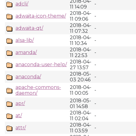
2018-04-
adcli/
-
11 14:09
2018-04-
adwaita-icon-theme/
-
11 09:06
2018-04-
adwaita-qt/
-
11 07:32
2018-04-
alsa-lib/
-
11 10:34
2018-04-
amanda/
-
11 22:53
2018-04-
anaconda-user-help/
-
27 13:57
2018-05-
anaconda/
-
03 20:46
apache-commons-
2018-04-
-
daemon/
11 00:05
2018-05-
apr/
-
01 14:58
2018-04-
at/
-
11 02:04
2018-04-
attr/
-
11 03:59