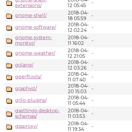
-
extensions/
12 05:45
2018-04-
gnome-shell/
-
18 05:59
2018-04-
gnome-software/
-
12 02:24
gnome-system-
2018-04-
-
monitor/
11 16:02
2018-04-
gnome-weather/
-
12 21:05
2018-04-
golang/
-
12 03:26
2018-04-
gperftools/
-
11 07:40
2018-04-
graphviz/
-
20 15:03
2018-04-
grilo-plugins/
-
11 05:44
gsettings-desktop-
2018-04-
-
schemas/
11 03:53
2018-04-
gssproxy/
-
11 19:34