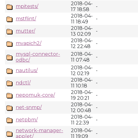
2018-04-
mpitests/
-
17 18:58
2018-04-
mstflint/
-
11 18:49
2018-04-
mutter/
-
13 02:09
2018-04-
mvapich2/
-
12 22:48
mysql-connector-
2018-04-
-
odbc/
11 07:48
2018-04-
nautilus/
-
12 02:19
2018-04-
ndctl/
-
11 10:18
2018-04-
nepomuk-core/
-
19 20:21
2018-04-
net-snmp/
-
12 00:48
2018-04-
netpbm/
-
11 22:39
network-manager-
2018-04-
-
applet/
11 19:09