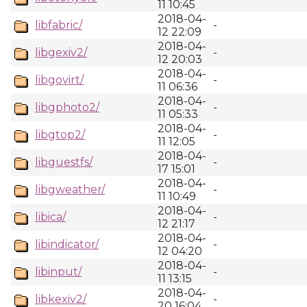
11 10:45
2018-04-
libfabric/
-
12 22:09
2018-04-
libgexiv2/
-
12 20:03
2018-04-
libgovirt/
-
11 06:36
2018-04-
libgphoto2/
-
11 05:33
2018-04-
libgtop2/
-
11 12:05
2018-04-
libguestfs/
-
17 15:01
2018-04-
libgweather/
-
11 10:49
2018-04-
libica/
-
12 21:17
2018-04-
libindicator/
-
12 04:20
2018-04-
libinput/
-
11 13:15
2018-04-
libkexiv2/
-
20 16:04