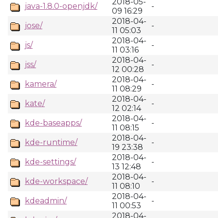
2018-05-
java-1.8.0-openjdk/
-
09 16:29
2018-04-
jose/
-
11 05:03
2018-04-
js/
-
11 03:16
2018-04-
jss/
-
12 00:28
2018-04-
kamera/
-
11 08:29
2018-04-
kate/
-
12 02:14
2018-04-
kde-baseapps/
-
11 08:15
2018-04-
kde-runtime/
-
19 23:38
2018-04-
kde-settings/
-
13 12:48
2018-04-
kde-workspace/
-
11 08:10
2018-04-
kdeadmin/
-
11 00:53
2018-04-