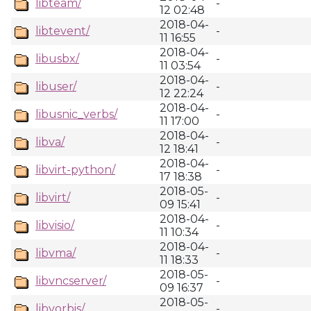
libteam/
-
12 02:48
2018-04-
libtevent/
-
11 16:55
2018-04-
libusbx/
-
11 03:54
2018-04-
libuser/
-
12 22:24
2018-04-
libusnic_verbs/
-
11 17:00
2018-04-
libva/
-
12 18:41
2018-04-
libvirt-python/
-
17 18:38
2018-05-
libvirt/
-
09 15:41
2018-04-
libvisio/
-
11 10:34
2018-04-
libvma/
-
11 18:33
2018-05-
libvncserver/
-
09 16:37
2018-05-
libvorbis/
-