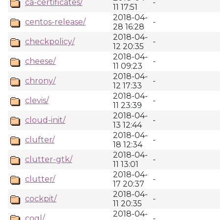
ca-certificates/
-
11 17:51
2018-04-
centos-release/
-
28 16:28
2018-04-
checkpolicy/
-
12 20:35
2018-04-
cheese/
-
11 09:23
2018-04-
chrony/
-
12 17:33
2018-04-
clevis/
-
11 23:39
2018-04-
cloud-init/
-
13 12:44
2018-04-
clufter/
-
18 12:34
2018-04-
clutter-gtk/
-
11 13:01
2018-04-
clutter/
-
17 20:37
2018-04-
cockpit/
-
11 20:35
2018-04-
cogl/
-