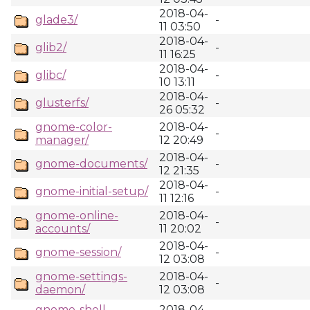
2018-04-
glade3/
-
11 03:50
2018-04-
glib2/
-
11 16:25
2018-04-
glibc/
-
10 13:11
2018-04-
glusterfs/
-
26 05:32
gnome-color-
2018-04-
-
manager/
12 20:49
2018-04-
gnome-documents/
-
12 21:35
2018-04-
gnome-initial-setup/
-
11 12:16
gnome-online-
2018-04-
-
accounts/
11 20:02
2018-04-
gnome-session/
-
12 03:08
gnome-settings-
2018-04-
-
daemon/
12 03:08
gnome-shell-
2018-04-