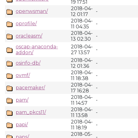
19 17:51
2018-04-
openwsman/
-
12 01:17
2018-04-
oprofile/
-
11 04:35
2018-04-
oracleasm/
-
13 02:30
oscap-anaconda-
2018-04-
-
addon/
27 13:57
2018-04-
osinfo-db/
-
12 01:36
2018-04-
ovmf/
-
11 18:38
2018-04-
pacemaker/
-
17 16:28
2018-04-
pam/
-
11 14:57
2018-04-
pam_pkcs11/
-
11 13:58
2018-04-
papi/
-
11 18:19
2018-05-
paps/
-