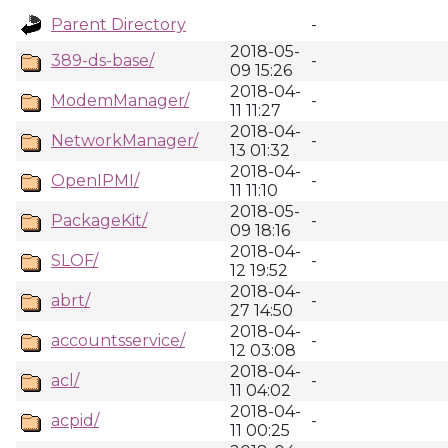
Parent Directory
-
2018-05-
389-ds-base/
-
09 15:26
2018-04-
ModemManager/
-
11 11:27
2018-04-
NetworkManager/
-
13 01:32
2018-04-
OpenIPMI/
-
11 11:10
2018-05-
PackageKit/
-
09 18:16
2018-04-
SLOF/
-
12 19:52
2018-04-
abrt/
-
27 14:50
2018-04-
accountsservice/
-
12 03:08
2018-04-
acl/
-
11 04:02
2018-04-
acpid/
-
11 00:25