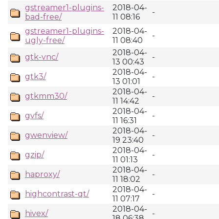
gstreamer1-plugins-
2018-04-
-
bad-free/
11 08:16
gstreamer1-plugins-
2018-04-
-
ugly-free/
11 08:40
2018-04-
gtk-vnc/
-
13 00:43
2018-04-
gtk3/
-
13 01:01
2018-04-
gtkmm30/
-
11 14:42
2018-04-
gvfs/
-
11 16:31
2018-04-
gwenview/
-
19 23:40
2018-04-
gzip/
-
11 01:13
2018-04-
haproxy/
-
11 18:02
2018-04-
highcontrast-qt/
-
11 07:17
2018-04-
hivex/
-
18 06:38