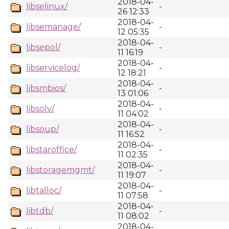
2018-04-
libselinux/
-
26 12:33
2018-04-
libsemanage/
-
12 05:35
2018-04-
libsepol/
-
11 16:19
2018-04-
libservicelog/
-
12 18:21
2018-04-
libsmbios/
-
13 01:06
2018-04-
libsolv/
-
11 04:02
2018-04-
libsoup/
-
11 16:52
2018-04-
libstaroffice/
-
11 02:35
2018-04-
libstoragemgmt/
-
11 19:07
2018-04-
libtalloc/
-
11 07:58
2018-04-
libtdb/
-
11 08:02
2018-04-