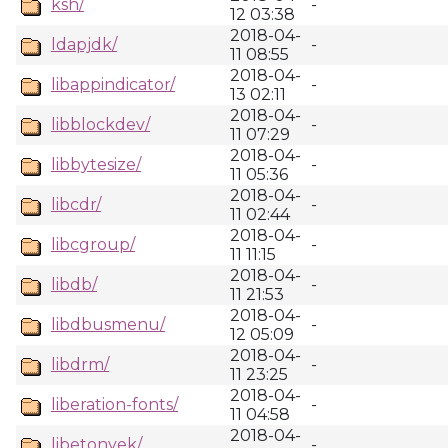
ksh/
-
12 03:38
2018-04-
ldapjdk/
-
11 08:55
2018-04-
libappindicator/
-
13 02:11
2018-04-
libblockdev/
-
11 07:29
2018-04-
libbytesize/
-
11 05:36
2018-04-
libcdr/
-
11 02:44
2018-04-
libcgroup/
-
11 11:15
2018-04-
libdb/
-
11 21:53
2018-04-
libdbusmenu/
-
12 05:09
2018-04-
libdrm/
-
11 23:25
2018-04-
liberation-fonts/
-
11 04:58
2018-04-
libetonyek/
-