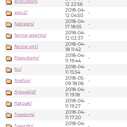
evolution/
-
12 22:56
2018-04-
exiv2/
-
12 04:50
2018-04-
fabtests/
-
17 18:55
2018-04-
fence-agents/
-
12 02:37
2018-04-
fence-virt/
-
18 11:42
2018-04-
filesystem/
-
11 19:44
2018-04-
fio/
-
11 15:54
2018-05-
firefox/
-
09 18:06
2018-04-
firewalld/
-
11 19:18
2018-04-
flatpak/
-
11 19:27
2018-04-
freeipmi/
-
11 17:20
2018-04-
freerdp/
-