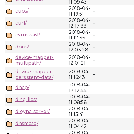
11 09:43
2018-04-
cups/
-
11 19:51
2018-04-
curl/
-
12 17:33
2018-04-
cyrus-sasl/
-
11 17:36
2018-04-
dbus/
-
12 03:28
device-mapper-
2018-04-
-
multipath/
12 01:21
device-mapper-
2018-04-
-
persistent-data/
11 16:43
2018-04-
dhcp/
-
13 12:44
2018-04-
ding-libs/
-
11 08:58
2018-04-
dleyna-server/
-
11 13:41
2018-04-
dnsmasq/
-
11 04:42
2018-04-