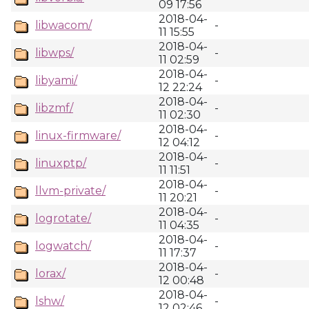
09 17:56
2018-04-
libwacom/
-
11 15:55
2018-04-
libwps/
-
11 02:59
2018-04-
libyami/
-
12 22:24
2018-04-
libzmf/
-
11 02:30
2018-04-
linux-firmware/
-
12 04:12
2018-04-
linuxptp/
-
11 11:51
2018-04-
llvm-private/
-
11 20:21
2018-04-
logrotate/
-
11 04:35
2018-04-
logwatch/
-
11 17:37
2018-04-
lorax/
-
12 00:48
2018-04-
lshw/
-
12 02:46