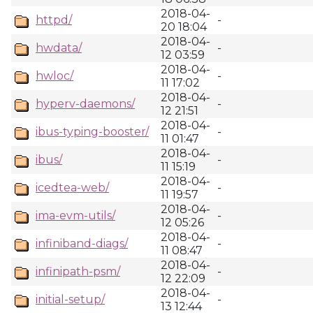
2018-04-
httpd/
-
20 18:04
2018-04-
hwdata/
-
12 03:59
2018-04-
hwloc/
-
11 17:02
2018-04-
hyperv-daemons/
-
12 21:51
2018-04-
ibus-typing-booster/
-
11 01:47
2018-04-
ibus/
-
11 15:19
2018-04-
icedtea-web/
-
11 19:57
2018-04-
ima-evm-utils/
-
12 05:26
2018-04-
infiniband-diags/
-
11 08:47
2018-04-
infinipath-psm/
-
12 22:09
2018-04-
initial-setup/
-
13 12:44