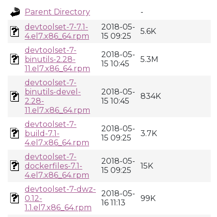
Parent Directory
-
devtoolset-7-7.1-
2018-05-
5.6K
4.el7.x86_64.rpm
15 09:25
devtoolset-7-
2018-05-
binutils-2.28-
5.3M
15 10:45
11.el7.x86_64.rpm
devtoolset-7-
binutils-devel-
2018-05-
834K
2.28-
15 10:45
11.el7.x86_64.rpm
devtoolset-7-
2018-05-
build-7.1-
3.7K
15 09:25
4.el7.x86_64.rpm
devtoolset-7-
2018-05-
dockerfiles-7.1-
15K
15 09:25
4.el7.x86_64.rpm
devtoolset-7-dwz-
2018-05-
0.12-
99K
16 11:13
1.1.el7.x86_64.rpm