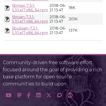
libmpx-7.3.1-
2018-06-
18K
5.10.el7.x86_64.rpm
21 13:47
libtsan-7.3.1-
2018-06-
301K
5.10.el7.x86_64.rpm
21 13:47
libubsan-7.3.1-
2018-06-
137K
5.10.el7.x86_64.rpm
21 13:47
Community-driven free software effort
focused around the goal of providing a rich
base platform for open source
communities to build upon.