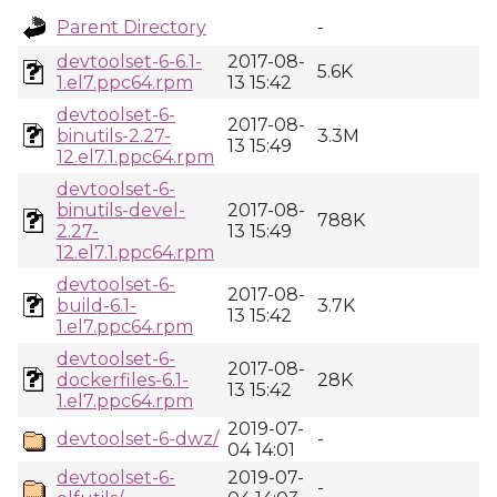
Parent Directory
-
devtoolset-6-6.1-
2017-08-
5.6K
1.el7.ppc64.rpm
13 15:42
devtoolset-6-
2017-08-
binutils-2.27-
3.3M
13 15:49
12.el7.1.ppc64.rpm
devtoolset-6-
binutils-devel-
2017-08-
788K
2.27-
13 15:49
12.el7.1.ppc64.rpm
devtoolset-6-
2017-08-
build-6.1-
3.7K
13 15:42
1.el7.ppc64.rpm
devtoolset-6-
2017-08-
dockerfiles-6.1-
28K
13 15:42
1.el7.ppc64.rpm
2019-07-
devtoolset-6-dwz/
-
04 14:01
devtoolset-6-
2019-07-
-