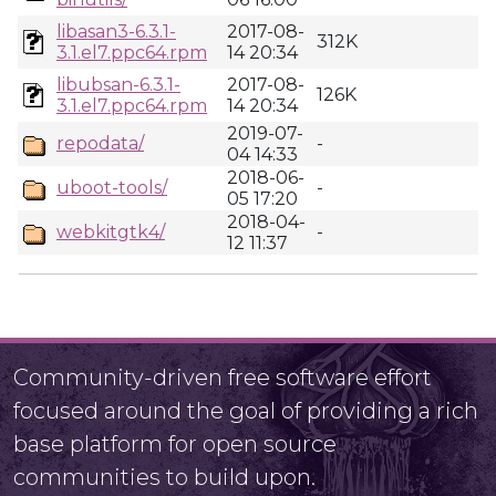
libasan3-6.3.1-
2017-08-
312K
3.1.el7.ppc64.rpm
14 20:34
libubsan-6.3.1-
2017-08-
126K
3.1.el7.ppc64.rpm
14 20:34
2019-07-
repodata/
-
04 14:33
2018-06-
uboot-tools/
-
05 17:20
2018-04-
webkitgtk4/
-
12 11:37
Community-driven free software effort
focused around the goal of providing a rich
base platform for open source
communities to build upon.