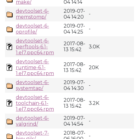
make/
04 14:14
devtoolset-6-
2019-07-
-
memstomp/
04 14:20
devtoolset-6-
2019-07-
-
oprofile/
04 14:25
devtoolset-6-
2017-08-
perftools-6.1-
3.0K
13 15:42
1.el7.ppc64.rpm
devtoolset-6-
2017-08-
runtime-6.1-
20K
13 15:42
1.el7.ppc64.rpm
devtoolset-6-
2019-07-
-
systemtap/
04 14:30
devtoolset-6-
2017-08-
toolchain-6.1-
3.2K
13 15:42
1.el7.ppc64.rpm
devtoolset-6-
2019-07-
-
valgrind/
04 14:54
devtoolset-7-
2018-07-
-
binutils/
06 16:00