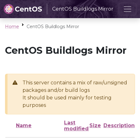
CentOS Buildlogs Mirror
Home
CentOS Buildlogs Mirror
CentOS Buildlogs Mirror
This server contains a mix of raw/unsigned
packages and/or build logs
It should be used mainly for testing
purposes
Last
Name
Size
Description
modified